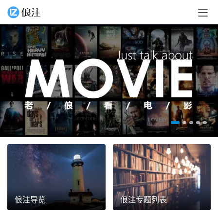
俍注导览
俍注专题列表