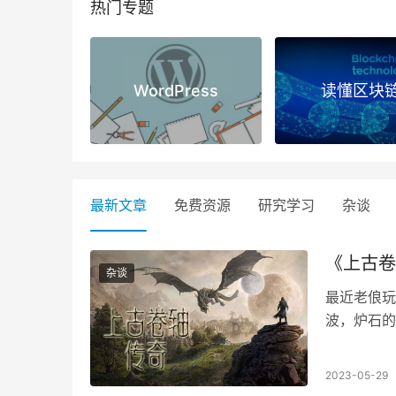
热门专题
WordPress
读懂区块
最新文章
免费资源
研究学习
杂谈
《上古卷
杂谈
最近老俍玩
波，炉石的
2023-05-29