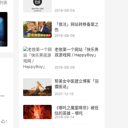
列表
2019-06-04
「俍注」网站转移备案之
伤
2019-08-08
老俍第一个网站「快乐男
孩游戏网 / HappyBoy」
2019-06-06
帮美女中医建立博客「羽
儂医话」
2021-12-15
一
《哪吒之魔童降世》被低
估的英雄 – 哪吒
2019-09-14
1