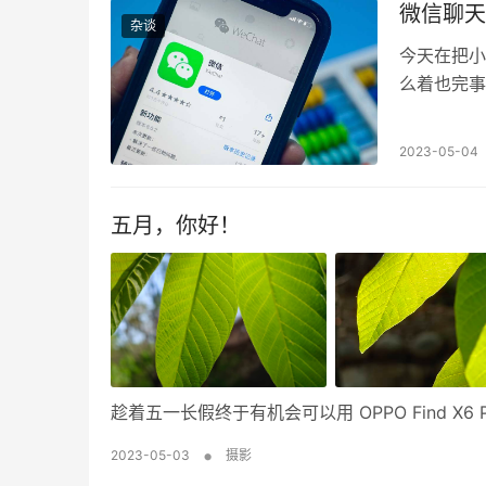
微信聊天
杂谈
今天在把小
么着也完事
2023-05-04
五月，你好！
趁着五一长假终于有机会可以用 OPPO Find 
•
2023-05-03
摄影