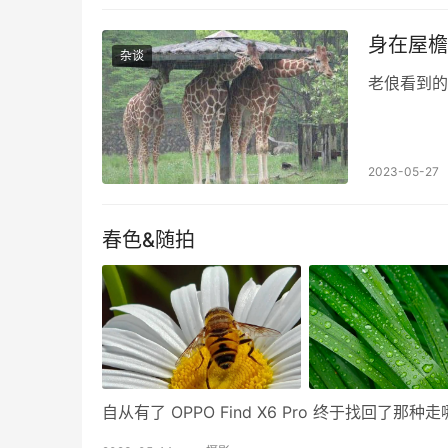
身在屋檐
杂谈
老俍看到的
2023-05-27
春色&随拍
自从有了 OPPO Find X6 Pro 终于找回