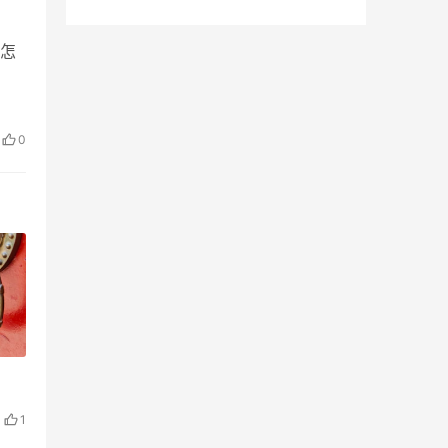
限领45GB永久容量
怎
0
1