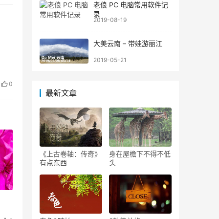
老俍 PC 电脑常用软件记
录
2019-08-19
大美云南 – 带娃游丽江
2019-05-21
0
最新文章
《上古卷轴：传奇》
身在屋檐下不得不低
有点东西
头