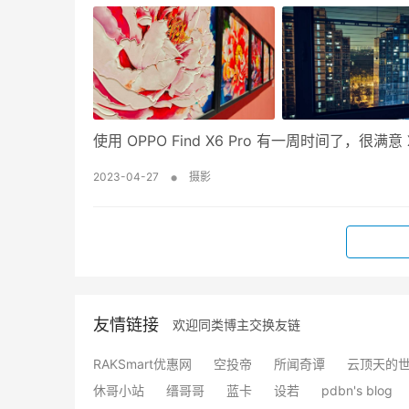
使用 OPPO Find X6 Pro 有一周时间了，
•
2023-04-27
摄影
友情链接
欢迎同类博主交换友链
RAKSmart优惠网
空投帝
所闻奇谭
云顶天的
休哥小站
缙哥哥
蓝卡
设若
pdbn's blog