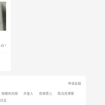
1
申请友链
倚楼听风雨
外星人
苦禅雪儿
陈沩亮博客
日志