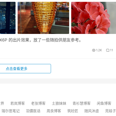
很满意 X6P 的出片效果，放了一些随拍供朋友参考。
1.2K
11
点击查看更多
世界
若岚博客
老张博客
土狼妹妹
青衫慧博客
闲鱼博客
瑞尔思笔记
羽儂医话
周良博客
筑砼匠
随风沐虐
亮娃子