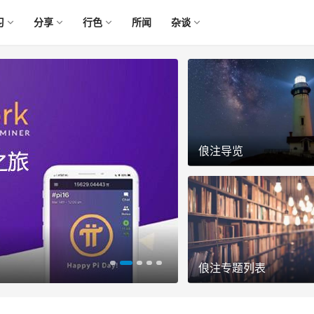
习
分享
行色
所闻
杂谈
俍注导览
俍注专题列表