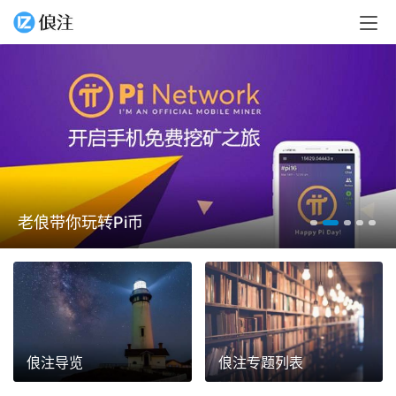
老俍带你玩转Pi币
俍注导览
俍注专题列表