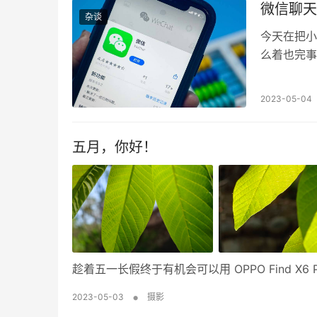
微信聊天
杂谈
今天在把小
么着也完事
2023-05-04
五月，你好！
趁着五一长假终于有机会可以用 OPPO Find 
•
2023-05-03
摄影