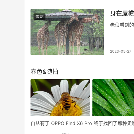
身在屋檐
杂谈
老俍看到的
2023-05-27
春色&随拍
自从有了 OPPO Find X6 Pro 终于找回