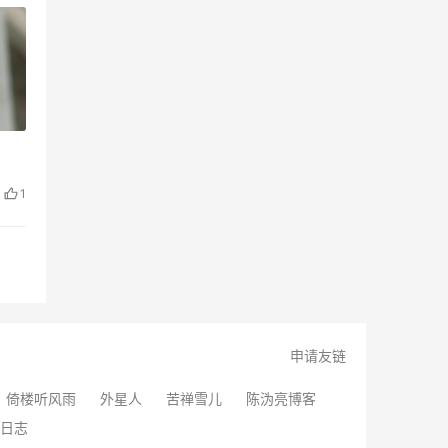
1
申请友链
倚楼听风雨
外星人
苦禅雪儿
陈沩亮博客
日志