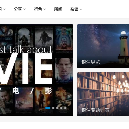
习
分享
行色
所闻
杂谈
俍注导览
老俍带你玩转Pi币
俍注专题列表