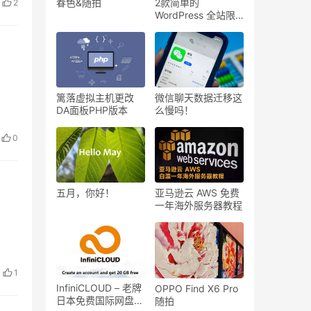
2款简单的
春色&随拍
2
WordPress 全站限
制访问插件
篱落虚拟主机更改
微信聊天数据迁移这
DA面板PHP版本
么慢吗！
0
五月，你好！
亚马逊云 AWS 免费
一年海外服务器教程
。
1
InfiniCLOUD – 老牌
OPPO Find X6 Pro
日本免费国际网盘，
随拍