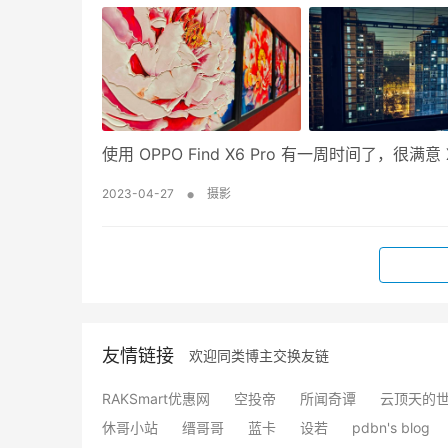
使用 OPPO Find X6 Pro 有一周时间了，
•
2023-04-27
摄影
友情链接
欢迎同类博主交换友链
RAKSmart优惠网
空投帝
所闻奇谭
云顶天的
休哥小站
缙哥哥
蓝卡
设若
pdbn's blog