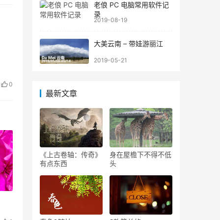
老俍 PC 电脑常用软件记
录
2019-08-19
大美云南 – 带娃游丽江
2019-05-21
0
最新文章
《上古卷轴：传奇》
身在屋檐下不得不低
有点东西
头