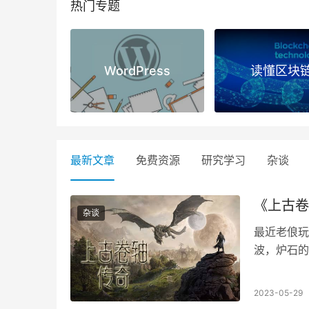
热门专题
WordPress
读懂区块
最新文章
免费资源
研究学习
杂谈
《上古卷
杂谈
最近老俍玩
波，炉石的
2023-05-29