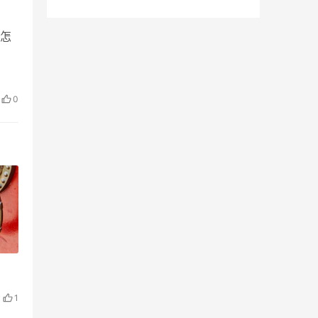
限领45GB永久容量
怎
0
1