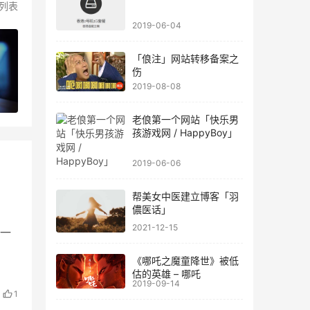
列表
2019-06-04
「俍注」网站转移备案之
伤
2019-08-08
老俍第一个网站「快乐男
孩游戏网 / HappyBoy」
2019-06-06
帮美女中医建立博客「羽
儂医话」
2021-12-15
一
《哪吒之魔童降世》被低
估的英雄 – 哪吒
2019-09-14
1