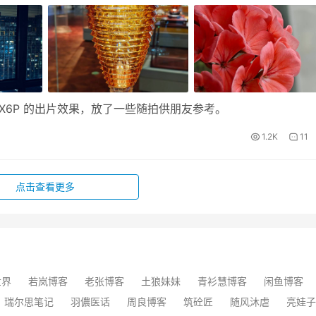
很满意 X6P 的出片效果，放了一些随拍供朋友参考。
1.2K
11
点击查看更多
世界
若岚博客
老张博客
土狼妹妹
青衫慧博客
闲鱼博客
瑞尔思笔记
羽儂医话
周良博客
筑砼匠
随风沐虐
亮娃子