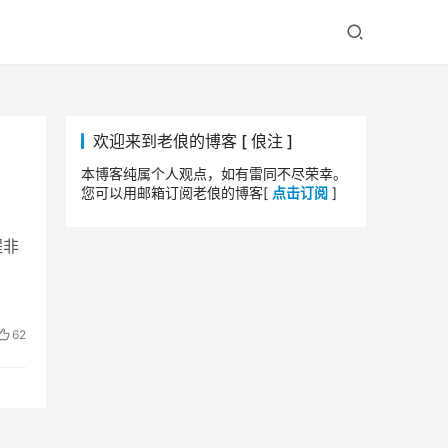
欢迎来到老俍的博客 [ 俍注 ]
本博客纯属个人观点，如有雷同不尽荣幸。
您可以用邮箱订阅老俍的博客[
点击订阅
]
程非
62