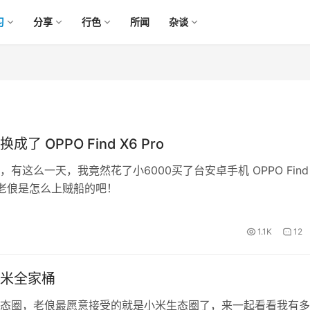
习
分享
行色
所闻
杂谈
了 OPPO Find X6 Pro
有这么一天，我竟然花了小6000买了台安卓手机 OPPO Find 
说老俍是怎么上贼船的吧！
1.1K
12
米全家桶
态圈，老俍最愿意接受的就是小米生态圈了，来一起看看我有多