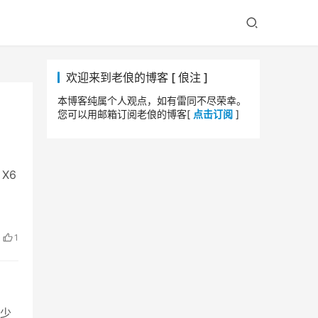
欢迎来到老俍的博客 [ 俍注 ]
本博客纯属个人观点，如有雷同不尽荣幸。
您可以用邮箱订阅老俍的博客[
点击订阅
]
X6
1
少