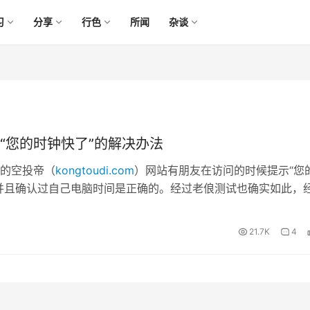
习
分享
行色
所闻
杂谈
“您的时钟快了”的解决办法
的空投帝（
kongtoudi.com
）网站有朋友在访问的时候提示“您
并且确认过自己电脑时间是正确的。经过老俍测试也确实如此，
个问题很好解决。
21.7K
4