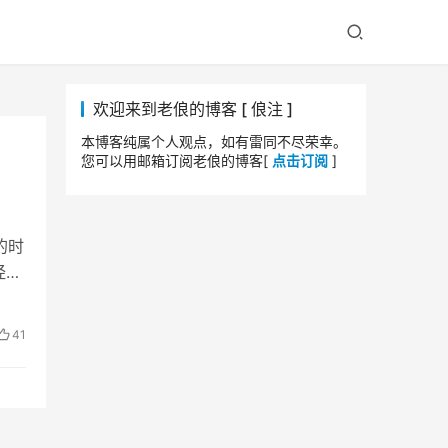
欢迎来到老俍的博客 [ 俍注 ]
本博客纯属个人观点，如有雷同不尽荣幸。
您可以用邮箱订阅老俍的博客[
点击订阅
]
的时
经过
41