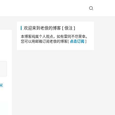
欢迎来到老俍的博客 [ 俍注 ]
本博客纯属个人观点，如有雷同不尽荣幸。
您可以用邮箱订阅老俍的博客[
点击订阅
]
米