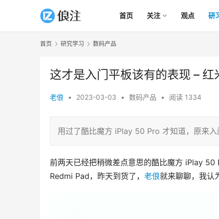
首页
关注
观点
研
首页
研究学习
数码产品
这才是入门平板该有的表现 – 红米 R
老俍
•
2023-03-03
•
数码产品
•
阅读 1334
用过了酷比魔方 iPlay 50 Pro 才知道，原来
前两天已经把稍微差点意思的酷比魔方 iPlay 5
Redmi Pad，昨天到货了，
老俍
就来聊聊，我认