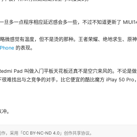
旦多一点程序相应延迟感会多一些，不过不知道更新了 MIUI1
会略微感觉有温度，但不是烫的那种。王者荣耀、绝地求生、原
iPhone
 的表现。
Redmi Pad 叫做入门平板天花板还真不是空穴来风的。不论是做
找出与之竞争的对手，比它便宜的酷比魔方 iPlay 50 Pro
以冲。
创作，采用「
CC BY-NC-ND 4.0
」创作共享协议。