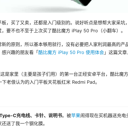
平板，买了又卖，还都是入门级别的。说好听点是想帮大家采坑
不也不至于上次买了酷比魔方 iPlay 50 Pro（小翻车）。
常新的原则，所以基本够用就行，没有必要把人家利润最高的产
，感兴趣的朋友看「
酷比魔方 iPlay 50 Pro 使用体会
」这篇文章
，毕竟这是家里（主要是孩子们用）的第一台正经安卓平台，酷比魔方
看一下老俍认为的入门平板天花板红米 Redmi Pad。
）Type-C充电线、卡针、说明书
。被
苹果
闹得现在买机器送充电
家还送了我一个钢化膜。