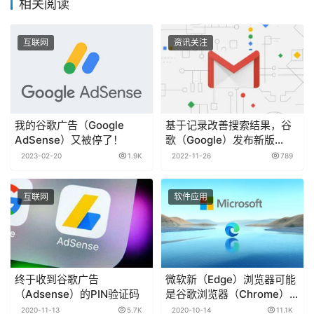
相关阅读
互联网
资讯关注
我的谷歌广告（Google
基于记录改善搜索结果，谷
AdSense）又被停了！
歌（Google）发布新版
Gmail
2023-02-20
1.9K
2022-11-26
789
互联网
软件应用
终于收到谷歌广告
微软新（Edge）浏览器可能
（Adsense）的PIN验证码
是谷歌浏览器（Chrome）
的最佳替代品
2020-11-13
5.7K
2020-10-14
11.1K