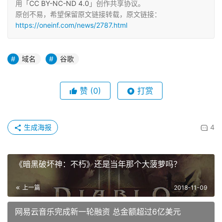
用「
CC BY-NC-ND 4.0
」创作共享协议。
原创不易，希望保留原文链接转载，原文链接：
https://oneinf.com/news/2787.html
域名
谷歌
赞
(0)
打赏
生成海报
4
《暗黑破坏神：不朽》还是当年那个大菠萝吗？
上一篇
2018-11-09
网易云音乐完成新一轮融资 总金额超过6亿美元