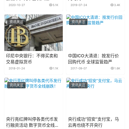
2020-10-27
5.1K
2019-07-24
3.4K
资讯关注
资讯关注
印尼中央银行：不得买卖和
中国ICO大清退：按发行价
交易虚拟货币
回购代币 全球监管趋严
2018-01-24
1.1K
2017-09-07
1.6K
资讯关注
资讯关注
央行亮红牌叫停各类代币发
央行成功“招安”支付宝，马
行融资活动 数字货币全线崩
云再也绕不开央行