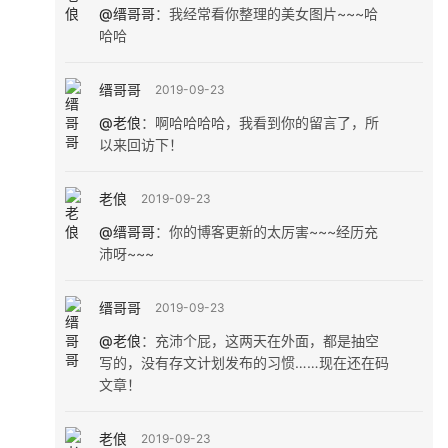
@缙哥哥
：
我经常看你整理的美女图片~~~哈
哈哈
缙哥哥
2019-09-23
@老俍
：
啊哈哈哈哈，我看到你的留言了，所
以来回访下！
老俍
2019-09-23
@缙哥哥
：
你的博客更新的太厉害~~~经历充
沛呀~~~
缙哥哥
2019-09-23
@老俍
：
充沛个屁，这两天在外面，都是抽空
写的，没有存文计划发布的习惯……现在还在码
文章！
老俍
2019-09-23