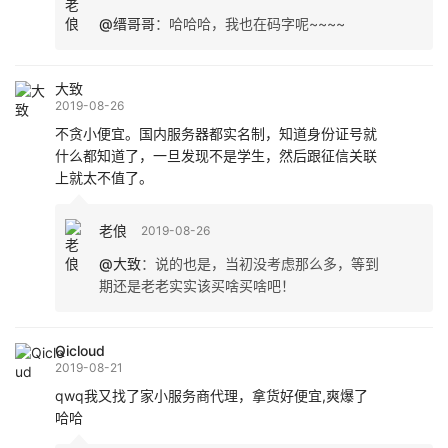
@缙哥哥
：
哈哈哈，我也在码字呢~~~~
大致
2019-08-26
不贪小便宜。国内服务器都实名制，知道身份证号就
什么都知道了，一旦发现不是学生，然后跟征信关联
上就太不值了。
老俍
2019-08-26
@大致
：
说的也是，当初没考虑那么多，等到
期还是老老实实该买啥买啥吧！
Qicloud
2019-08-21
qwq我又找了家小服务商代理，拿货好便宜,爽爆了
哈哈