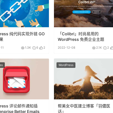
Press 纯代码实现外链 GO
「Colibri」时尚易用的
果
WordPress 免费企业主题
-11
1.3K
6
2
2022-12-08
2.1K
2
ss
WordPress
Press 评论邮件通知插
帮美女中医建立博客「羽儂医
prise Better Emails
话」