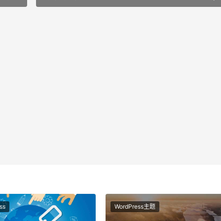
ss
WordPress主题