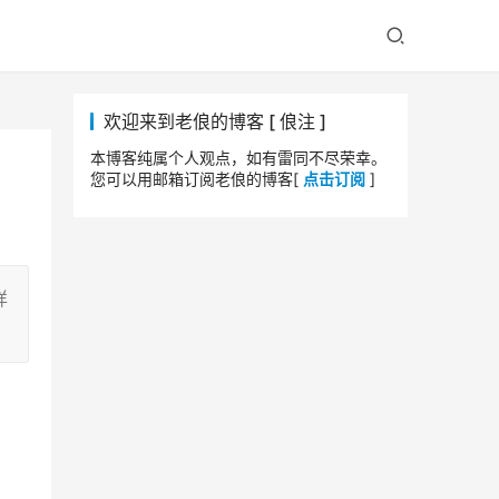
欢迎来到老俍的博客 [ 俍注 ]
本博客纯属个人观点，如有雷同不尽荣幸。
您可以用邮箱订阅老俍的博客[
点击订阅
]
详