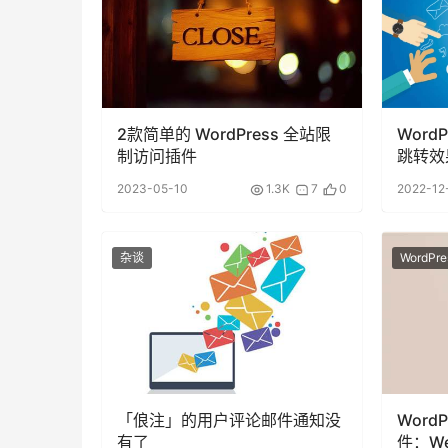
2款简单的 WordPress 全站限
Word
制访问插件
跳转效
2023-05-10
1.3K
7
0
2022-12
杂谈
WordPre
「俍注」的用户评论邮件通知没
Word
有了
件：Wen