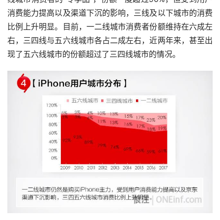
消费能力提高以及渠道下沉的影响，三线及以下城市的消费
比例上升明显。目前，一二线城市消费者份额维持在六成左
右，三四线与五六线城市各占二成左右，近两年来，甚至出
现了五六线城市的份额超过了三四线城市的情况。