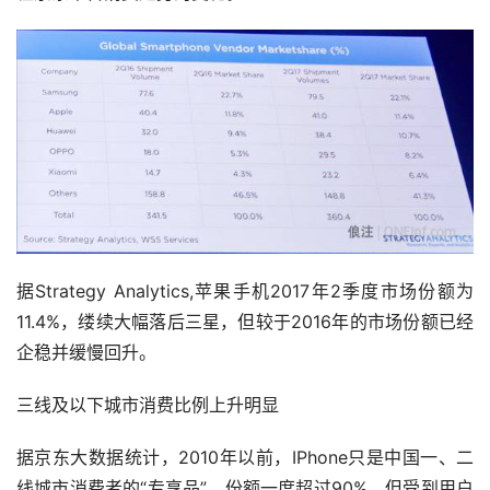
据Strategy Analytics,苹果手机2017年2季度市场份额为
11.4%，缕续大幅落后三星，但较于2016年的市场份额已经
企稳并缓慢回升。
三线及以下城市消费比例上升明显
据京东大数据统计，2010年以前，IPhone只是中国一、二
线城市消费者的“专享品”，份额一度超过90%，但受到用户