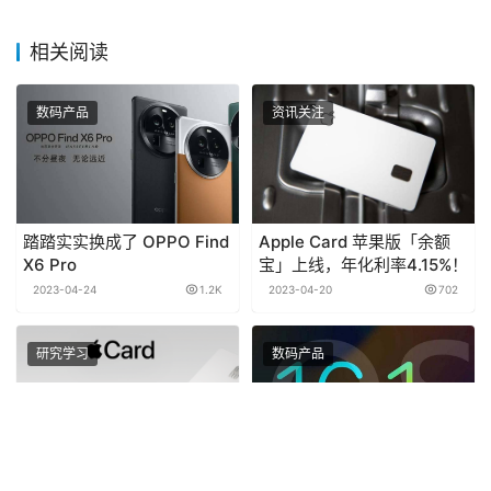
相关阅读
数码产品
资讯关注
踏踏实实换成了 OPPO Find
Apple Card 苹果版「余额
X6 Pro
宝」上线，年化利率4.15%！
2023-04-24
1.2K
2023-04-20
702
研究学习
数码产品
Apple Card怎么申请？苹果
苹果 iOS 16.1.2 正式版发