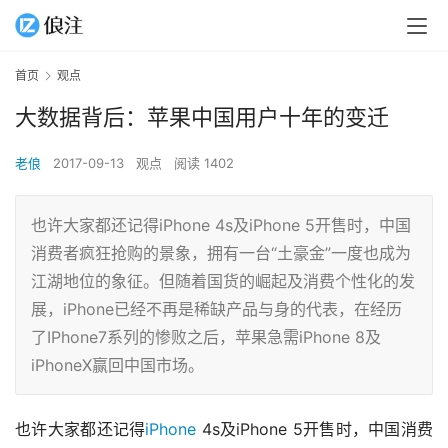
首页
观点
大数据背后：苹果中国用户十年的变迁
老俍
2017-09-13
观点
阅读 1402
也许大家都还记得iPhone 4s及iPhone 5开售时，中国
消费者疯狂抢购的景象，拥有一台“土豪金”一度也成为
江湖地位的象征。但随着国货的崛起及消费个性化的发
展，iPhone已经不再是稀缺产品与身的代表，在经历
了IPhone7系列的惨败之后，苹果急需iPhone 8及
iPhoneX赢回中国市场。
也许大家都还记得
iPhone
 4s及iPhone 5开售时，中国消费