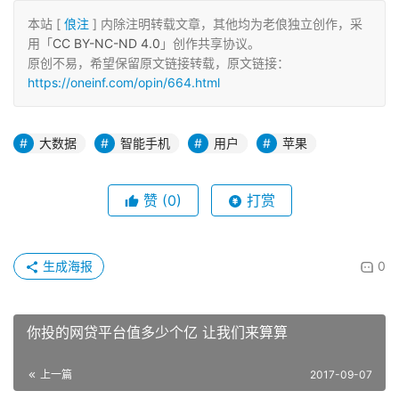
本站 [
俍注
] 内除注明转载文章，其他均为老俍独立创作，采
用「
CC BY-NC-ND 4.0
」创作共享协议。
原创不易，希望保留原文链接转载，原文链接：
https://oneinf.com/opin/664.html
大数据
智能手机
用户
苹果
赞
(0)
打赏
生成海报
0
你投的网贷平台值多少个亿 让我们来算算
上一篇
2017-09-07