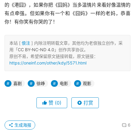
的《港囧》，如果你把《囧妈》当多温情片来看好像温情的
有点牵强。但如果你有一个和《囧妈》一样的老妈，恭喜
你！有你笑有你哭的了！
本站 [
俍注
] 内除注明转载文章，其他均为老俍独立创作，采
用「
CC BY-NC-ND 4.0
」创作共享协议。
原创不易，希望保留原文链接转载，原文链接：
https://oneinf.com/other/kdy/5571.html
喜剧
徐峥
电影
观影
赞
(0)
打赏
生成海报
6