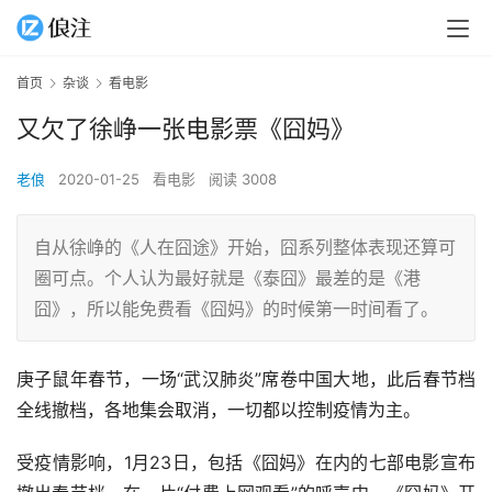
首页
杂谈
看电影
又欠了徐峥一张电影票《囧妈》
老俍
2020-01-25
看电影
阅读 3008
自从徐峥的《人在囧途》开始，囧系列整体表现还算可
圈可点。个人认为最好就是《泰囧》最差的是《港
囧》，所以能免费看《囧妈》的时候第一时间看了。
庚子鼠年春节，一场“武汉肺炎”席卷中国大地，此后春节档
全线撤档，各地集会取消，一切都以控制疫情为主。
受疫情影响，1月23日，包括《囧妈》在内的七部电影宣布