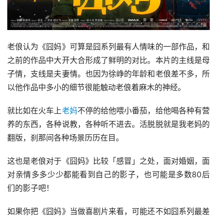
老俍认为《囧妈》可算是囧系列最有人情味的一部作品，和
之前的作品中大开大合形成了鲜明的对比。本片的主线是母
子情，支线是夫妻情。也因为徐峥的年龄和老俍差不多，所
以他作品中多小的细节很能触动老俍着麻木的神经。
就比如在火车上
老妈
不停的给他喂小番茄，给他喝各种有营
养的东西，各种说教，各种听不进去。活脱脱就是我老妈的
翻版，刹那间各种场景历历在目。
这也是老俍对于《囧妈》比较「感冒」之处，面对婚姻，面
对亲情多多少少都能看到自己的影子，也可能是多数80后
们的影子吧！
如果你把《囧妈》当做喜剧片来看，可能还不如囧系列最差