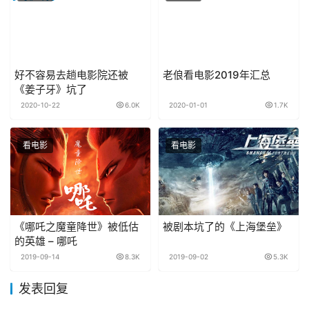
好不容易去趟电影院还被
老俍看电影2019年汇总
《姜子牙》坑了
2020-10-22
6.0K
2020-01-01
1.7K
看电影
看电影
《哪吒之魔童降世》被低估
被剧本坑了的《上海堡垒》
的英雄 – 哪吒
2019-09-14
8.3K
2019-09-02
5.3K
发表回复