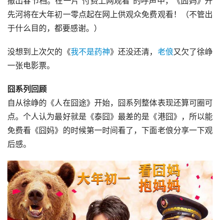
撤出春节档。在一片“付费上网观看”的呼声中，《囧妈》开
先河将在大年初一零点起在网上供观众免费观看！（不管出
于什么目的，都要感谢。）
没想到上次欠的《
我不是药神
》还没还清，
老俍
又欠了徐峥
一张电影票。
囧系列回顾
自从徐峥的《人在囧途》开始，囧系列整体表现还算可圈可
点。个人认为最好就是《泰囧》最差的是《港囧》，所以能
免费看《囧妈》的时候第一时间看了，下面老俍分享一下观
后感。