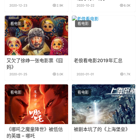
2020-12-23
2.9K
2020-10-22
6.0K
看电影
看电影
又欠了徐峥一张电影票《囧
老俍看电影2019年汇总
妈》
2020-01-25
3.0K
2020-01-01
1.7K
看电影
看电影
《哪吒之魔童降世》被低估
被剧本坑了的《上海堡垒》
的英雄 – 哪吒