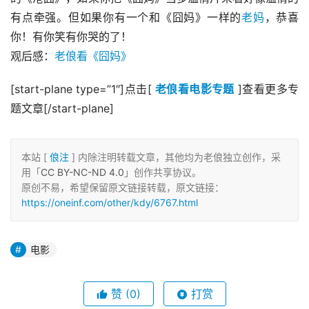
有点牵强。但如果你有一个和《囧妈》一样的
老妈
，恭喜
你！有你笑有你哭的了！
观后感：
老俍看《囧妈》
[start-plane type=”1″]点击[ 
老俍看电影专题
 ]查看更多专
题文章[/start-plane]
本站 [
俍注
] 内除注明转载文章，其他均为老俍独立创作，采
用「
CC BY-NC-ND 4.0
」创作共享协议。
原创不易，希望保留原文链接转载，原文链接：
https://oneinf.com/other/kdy/6767.html
电影
赞
(0)
打赏