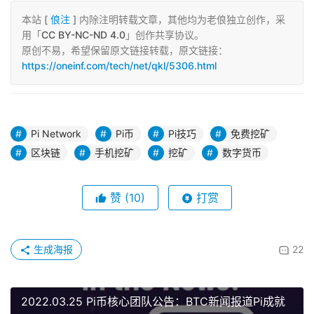
本站 [
俍注
] 内除注明转载文章，其他均为老俍独立创作，采
用「
CC BY-NC-ND 4.0
」创作共享协议。
原创不易，希望保留原文链接转载，原文链接：
https://oneinf.com/tech/net/qkl/5306.html
Pi Network
Pi币
Pi技巧
免费挖矿
区块链
手机挖矿
挖矿
数字货币
赞
(10)
打赏
生成海报
22
2022.03.25 Pi币核心团队公告：BTC新闻报道Pi成就