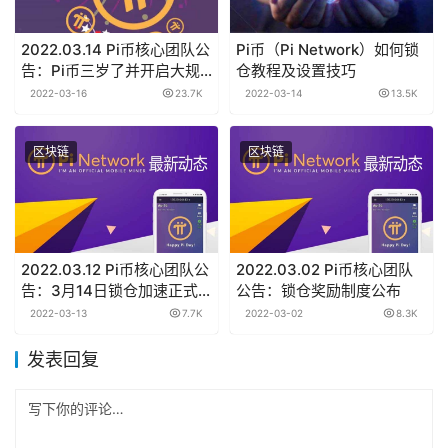
2022.03.14 Pi币核心团队公
Pi币（Pi Network）如何锁
告：Pi币三岁了并开启大规
仓教程及设置技巧
模KYC
2022-03-16
23.7K
2022-03-14
13.5K
区块链
区块链
2022.03.12 Pi币核心团队公
2022.03.02 Pi币核心团队
告：3月14日锁仓加速正式
公告：锁仓奖励制度公布
生效
2022-03-13
7.7K
2022-03-02
8.3K
发表回复