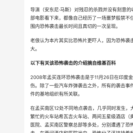
导演（安东尼·马斯）对残忍的杀戮并没有刻意
部电影看下来，都像自己经历了一场噩梦般禁不
围内恐怖袭击最长时间且真切的一次呈现。
老俍认为本片其实比恐怖片更吓人，因为恐怖袭
大。
以下有关该恐怖袭击的介绍摘自维基百科
2008年孟买连环恐怖袭击是于11月26日在印度
伤。除了一些汽车炸弹袭击之外，所有的袭击事件
件的基地组织有所关联。
在孟买南区12处不同地点袭击，几乎同时发生，大
繁忙的火车站希瓦吉火车站、两间五星级酒店（
医院、孟买南区警察总部等多处，分别遭遇了恐
击。在两间酒店和医院当中，恐怖分子还挟持着