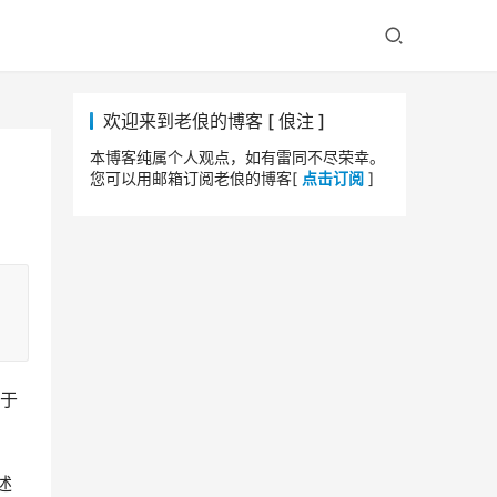
欢迎来到老俍的博客 [ 俍注 ]
本博客纯属个人观点，如有雷同不尽荣幸。
您可以用邮箱订阅老俍的博客[
点击订阅
]
。于
述