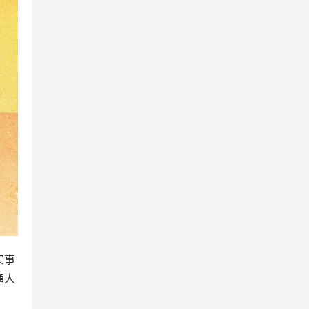
实事
通人