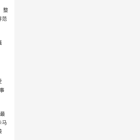
。整
界范
强
受
事
度最
卡马
袭
。