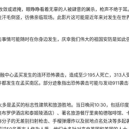
的收敛或遮掩，眼睁睁看着无辜的人被肆意的屠杀，枪声不绝于耳
住汗毛倒竖，彷佛亲临现场。此影片这可能是近年来对发生在世
击事情可能随时在你身边发生，庆幸我们伟大的祖国安防是如此
金融中心孟买发生的连环恐怖袭击，造成至少195人死亡，313人
都发生在孟买南区。部分迹象指出恐怖袭击可能与发动911袭击
多是孟买的标志性建筑和旅游胜地。当日晚间10:30，包括印
奥布罗伊酒店和泰姬陵酒店）、著名旅游餐厅里奥帕德咖啡馆、
怖分子的无差别扫射枪击、手榴弹爆炸以及就地点名处决等多起
超过50名西方人作为人质，他们大多针对来自英国和美国的人士