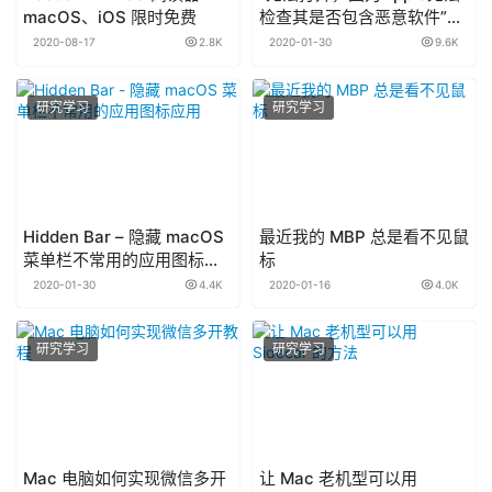
macOS、iOS 限时免费
检查其是否包含恶意软件”的
解决办法
2020-08-17
2.8K
2020-01-30
9.6K
研究学习
研究学习
Hidden Bar – 隐藏 macOS
最近我的 MBP 总是看不见鼠
菜单栏不常用的应用图标应
标
用
2020-01-30
4.4K
2020-01-16
4.0K
研究学习
研究学习
Mac 电脑如何实现微信多开
让 Mac 老机型可以用